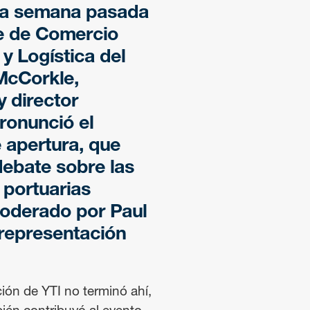
 la semana pasada
e de Comercio
 y Logística del
McCorkle,
y director
pronunció el
 apertura, que
debate sobre las
 portuarias
moderado por Paul
 representación
ción de YTI no terminó ahí,