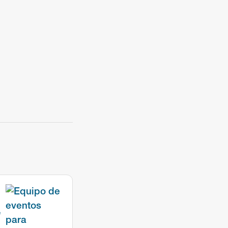
sen
/yti.com/.
the bottom of
e