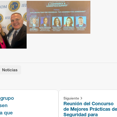
 up for updates!
 from Yusen Terminals in your inbox.
Noticias
g this form, you are consenting to receive Marketing and Company Announcements from: Yu
01 New Dock St., Port of Los Angeles, Berth 212-223, Terminal Island, CA, 90731, US, https:/
ke your consent to receive emails at any time by using the SafeUnsubscribe® link, found at 
Emails are serviced by Constant Contact.
Our Privacy Policy.
Sign up!
Siguiente
Reunión del Concurso
de Mejores Prácticas d
Seguridad para