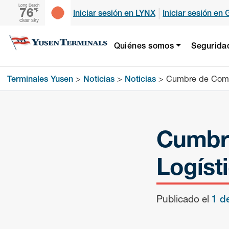
Long Beach
76
|
℉
Iniciar sesión en LYNX
Iniciar sesión en 
clear sky
Quiénes somos
Segurida
Terminales Yusen
>
Noticias
>
Noticias
>
Cumbre de Comer
Cumbre
Logíst
Publicado el
1 d