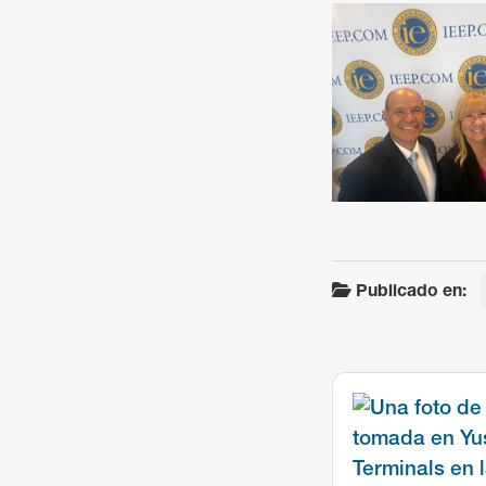
Sign
Get news
Email
Publicado en:
By submittin
Terminals, 7
You can revo
every email.