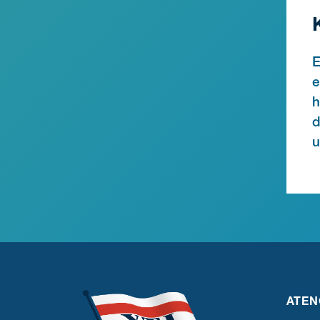
E
e
h
d
u
ATEN