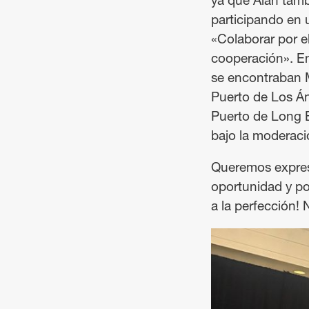
ya que Alan tamb
participando en 
«Colaborar por e
cooperación». E
se encontraban M
Puerto de Los Án
Puerto de Long 
bajo la moderaci
Queremos expresa
oportunidad y por
a la perfección!