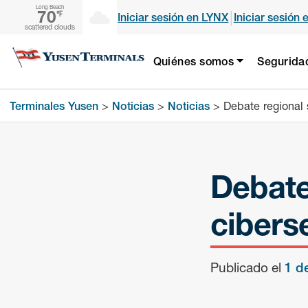
Long Beach
70
|
℉
Iniciar sesión en LYNX
Iniciar sesión 
scattered clouds
Quiénes somos
Segurida
Terminales Yusen
>
Noticias
>
Noticias
>
Debate regional 
Debate
cibers
Publicado el
1 d