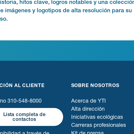
istoria, hitos clave, logros notables y una colecció
e imágenes y logotipos de alta resolución para su
so.
CIÓN AL CLIENTE
SOBRE NOSOTROS
ono 310-548-8000
Acerca de YTI
Alta dirección
Lista completa de
Iniciativas ecológicas
contactos
Carreras profesionales
Kit de prensa
nibilidad a través de