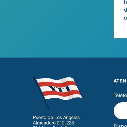
h
d
u
ATEN
Teléf
Puerto de Los Ángeles
Atracadero 212-223
Dispo