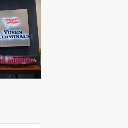
sen
/yti.com/.
the bottom of