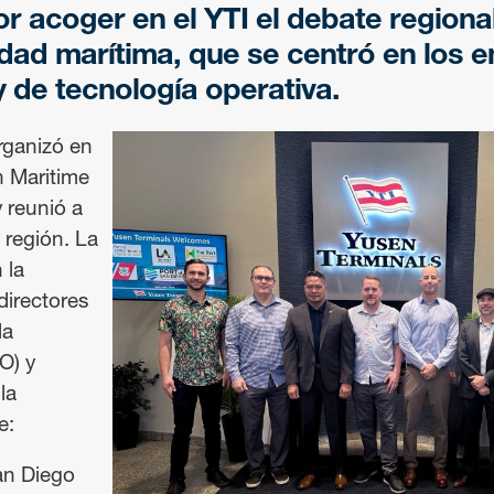
r acoger en el YTI el debate regiona
dad marítima, que se centró en los 
y de tecnología operativa.
rganizó en
n Maritime
 reunió a
a región. La
 la
directores
la
O) y
la
e:
an Diego