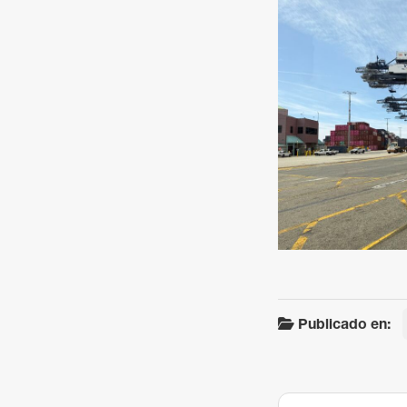
Sign
Get news
Email
By submittin
Terminals, 7
You can revo
every email.
Publicado en: