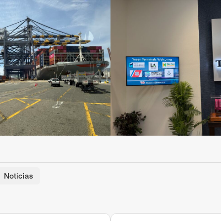
 up for updates!
 from Yusen Terminals in your inbox.
g this form, you are consenting to receive Marketing and Company Announcements from: Yu
01 New Dock St., Port of Los Angeles, Berth 212-223, Terminal Island, CA, 90731, US, https:/
ke your consent to receive emails at any time by using the SafeUnsubscribe® link, found at 
Emails are serviced by Constant Contact.
Our Privacy Policy.
Sign up!
Noticias