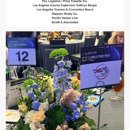
Sign up for updates!
Get news from Yusen Terminals in your inbox.
Email
By submitting this form, you are consenting to receive Marketing and
Company Announcements from: Yusen Terminals, 701 New Dock St., Port
of Los Angeles, Berth 212-223, Terminal Island, CA, 90731, US,
https://yti.com/. You can revoke your consent to receive emails at any
time by using the SafeUnsubscribe® link, found at the bottom of every
email.
Emails are serviced by Constant Contact.
Our Privacy Policy.
Sign up!