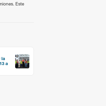
amiones. Este
 la
13 a