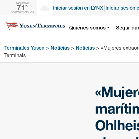
Long Beach
71
|
℉
Iniciar sesión en LYNX
Iniciar sesión 
scattered clouds
Quiénes somos
Segurida
Terminales Yusen
>
Noticias
>
Noticias
>
«Mujeres extraor
Terminals
«Mujer
maríti
Ohlhei