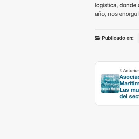
logística, donde
año, nos enorgull
Publicado en:
Anterior
Asocia
Marítim
Las muj
del sec