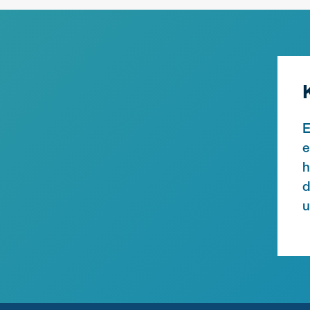
E
e
h
d
u